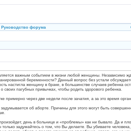
Руководство форума
вляется важным событием в жизни любой женщины. Независимо жда
планированной беременности? Данный вопрос без устали обсуждаетс
ность настигла женщину в браке, в большинстве случаев ребенка о
о своих пагубных привычках, чтобы родить здорового ребенка.
е примерно через две недели после зачатия, а за это время орган
 задумывается об аборте. Причины для этого могут быть совершенн
ше.
 произойдет, день в больнице и «проблемы» как ни бывало. Да и пл
 только задумайтесь о том, что Вы делаете. Вы убиваете человека