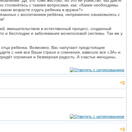
ыновление. Да, это тоже жестоко, но это не убийство. Вы даёте
нно столкнётесь с такими вопросами, как: «Какие необходимы
 каком возрасте отдать ребенка в кружок?»
вязанных с воспитанием ребёнка, непременно ознакомьтесь с
м!
ией, вмешательством в естественный процесс, созданный
то и бесплодие и заболевания мочеполовой системы. Так же у
т отца ребенка. Возможно, Вас напугают предстоящие
дите с ним все Ваши страхи и сомнения, взвесьте все «ЗА» и
придёт огромная и безмерная радость. А счастье женщины,
#
2
#
3