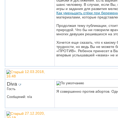
ошибки и достижения. Есть вариант 
шанс человеку. В случае, если Вы,
игры и задания для развития мелко
Как уменьшить отёки при беремен
материалами, которые представле
Продолжая тему публикации, стоит
природой. Что бы ни говорили вра
многих девушек решившихся на это
Хочется еще сказать, что к каком
трудности, но ведь Вы не можете 
«ПРОТИВ». Ребенок принесет в Ваш
впервые услышавшей «мама» не и
12.03.2018,
16:48
Diva
Гость
Я совершенно против абортов. Одн
Сообщений: n/a
27.12.2020,
20:19