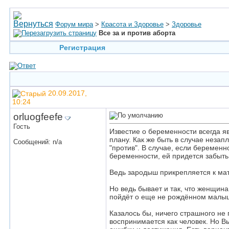
Форум мира
>
Красота и Здоровье
>
Здоровье
Все за и против аборта
Регистрация
20.09.2017,
10:24
orluogfeefe
Гость
Известие о беременности всегда я
плану. Как же быть в случае неза
Сообщений: n/a
"против". В случае, если беремен
беременности, ей придется забыть 
Ведь зародыш прикрепляется к матк
Но ведь бывает и так, что женщина
пойдёт о еще не рождённом малы
Казалось бы, ничего страшного не
воспринимается как человек. Но Вы