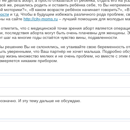
не делать аборт, а просто отказаться от ребенка, отдать его на ус
 всё же, решились родить и оставить ребёнка себе, то Вы непреме
й моторики?», «В каком возрасте ребёнок начинает говорить?», «В
ности
и т.д. Чтобы в будущем избежать различного рода проблем, с
ны на сайте
http://city-moms.ru
– лучший помощник для молодых ма
 отметить, что с медицинской точки зрения аборт является операц
чи, последствия аборта могут быть очень плачевны для женщины. Э
т шаг на многие годы остаётся чувство вины, подавленности.
у бы решению Вы не склонялись, не утаивайте свою беременность о
быть уверенными, что Ваш партнёр не хочет малыша. Подробно обсу
у жизнь множество мелких и не очень проблем, но вместе с этим 
змеряется никаким прибором.
означно. И эту тему дальше не обсуждаю.