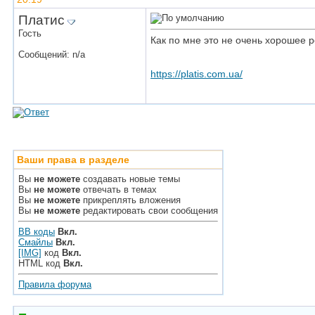
Платис
Гость
Как по мне это не очень хорошее р
Сообщений: n/a
https://platis.com.ua/
Ваши права в разделе
Вы
не можете
создавать новые темы
Вы
не можете
отвечать в темах
Вы
не можете
прикреплять вложения
Вы
не можете
редактировать свои сообщения
BB коды
Вкл.
Смайлы
Вкл.
[IMG]
код
Вкл.
HTML код
Вкл.
Правила форума