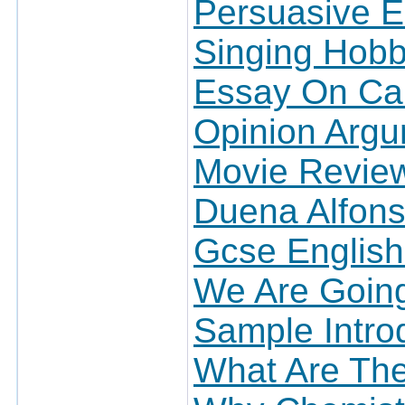
Persuasive E
Singing Hob
Essay On Ca
Opinion Argu
Movie Review
Duena Alfon
Gcse English
We Are Goin
Sample Intro
What Are The