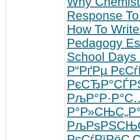
Why Chemistr
Response To 
How To Write
Pedagogy Es
School Days
Р“РґРµ РєС
РєСЂР°СЃРЅ
РљР°Р·Р°С
Р°Р»СЊС„Р°
РљРѕРЅСЊС
РєСѓРїРёС‚