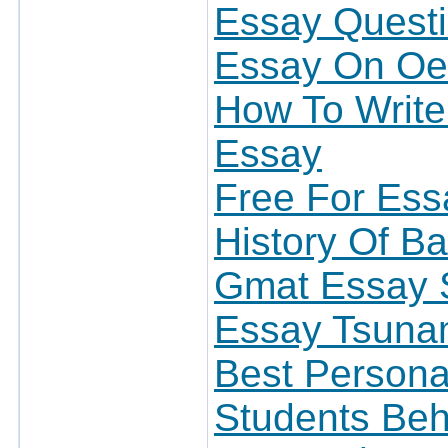
Essay Quest
Essay On Oed
How To Write
Essay
Free For Ess
History Of B
Gmat Essay S
Essay Tsunam
Best Persona
Students Beh