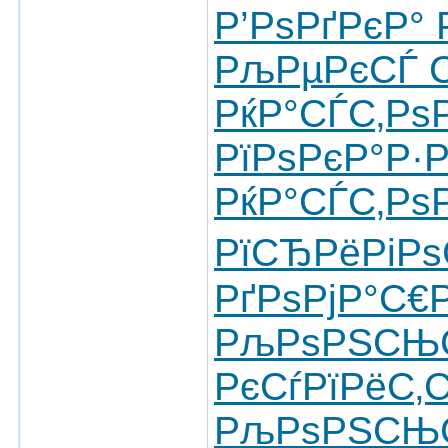
Р’РѕРґРєР°
РљРµРєСЃ 
РќР°СЃС‚Р
РїРѕРєР°Р·
РќР°СЃС‚Рѕ
РїСЂРёРіРѕ
РґРѕРјР°С€
РљРѕРЅСЊС
РєСѓРїРёС‚
РљРѕРЅСЊС