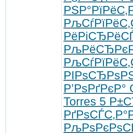
РЅР°РїРёС‚
РљСѓРїРёС
РёРіСЂРёСЃ
РљРёСЂРєРѕ
РљСѓРїРёС
РІРѕСЂРѕР
Р’РѕРґРєР°
Torres 5 Р
РґРѕСЃС‚Р°
РљРѕРєРѕС