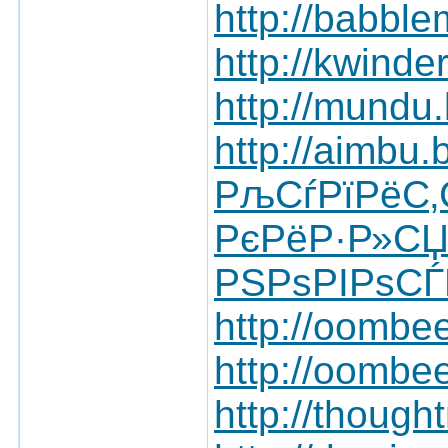
http://babble
http://kwinde
http://mundu
http://aimbu.
РљСѓРїРёС
РєРёР·Р»С
РЅРѕРІРѕС
http://oombe
http://oombee
http://though