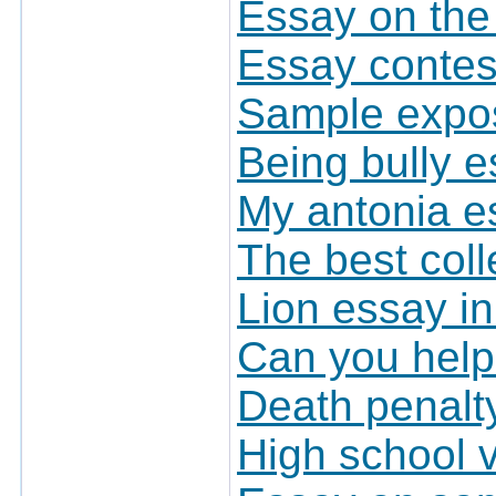
Essay on the
Essay contest
Sample expos
Being bully 
My antonia e
The best col
Lion essay i
Can you hel
Death penalty
High school 