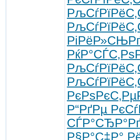
РљСѓРїРёС‚
РљСѓРїРёС‚
РіРёР»СЊР
РќР°СЃС‚Рѕ
РљСѓРїРёС‚
РљСѓРїРёС
РєРѕРєС‚Рµ
Р“РґРµ РєС
СЃР°СЂР°Рґ
Р§Р°С‡Р° Р