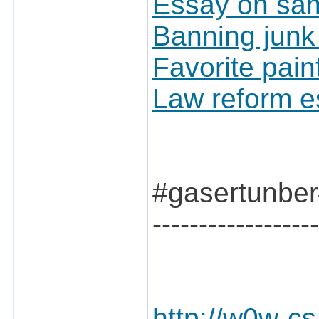
Essay on sam
Banning junk
Favorite pain
Law reform e
#gasertunbe
------------------
http://w0w-c