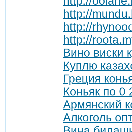
http://oolane
http://mundu.
http://rhyno
http://roota.
Вино виски 
Куплю казах
Греция конья
Коньяк по 0 
Армянский к
Алкоголь оп
Вина бидаши