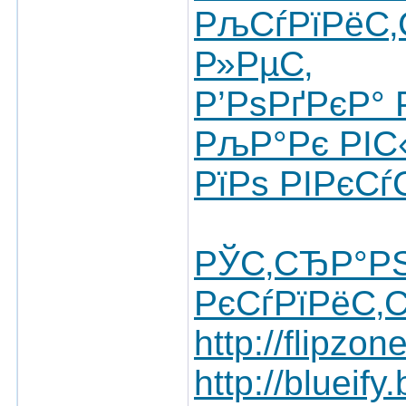
РљСѓРїРёС
Р»РµС‚
Р’РѕРґРєР°
РљР°Рє РІС
РїРѕ РІРєСѓ
РЎС‚СЂР°Р
РєСѓРїРёС‚С
http://flipzo
http://blueif