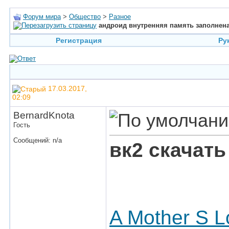
Форум мира
>
Общество
>
Разное
андроид внутренняя память заполнена
Регистрация
Ру
17.03.2017,
02:09
BernardKnota
Гость
Сообщений: n/a
вк2 скачать
A Mother S 