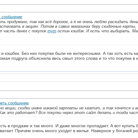
ть продумано, так как всё дорогое, а я не очень люблю раскидать ден
аствовать в акциях. Потом в самих магазинах беру скидочные карты,
т часть денег с покупок
тут
остин кэшбэк. И есть что выбирать. Ма
и кэшбек. Без них покупки были не интересными. А так хоть есть ка
омая подруга объяснила весь смыл этого слова и то что покупки в
о акции, скидки иначе никакой зарплаты не хватит, а так хочется и в
 Как это работает? Все покупки через этот сайт делать и тогда час
есть в продаже и так много. И даже многое пропадает. А вот купить
атает. Причем очень много уходит в жилье. Наверное у богачей ро