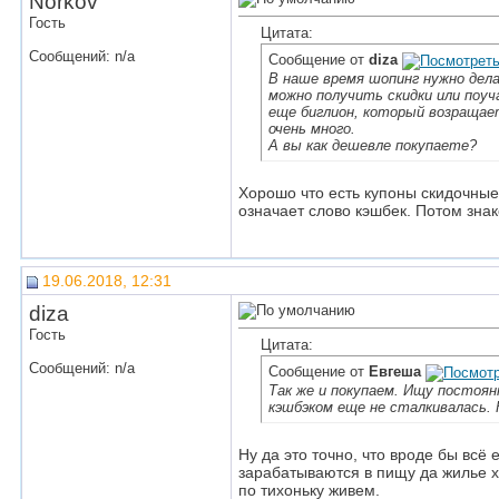
Norkov
Гость
Цитата:
Сообщений: n/a
Сообщение от
diza
В наше время шопинг нужно дела
можно получить скидки или поуч
еще биглион, который возращае
очень много.
А вы как дешевле покупаете?
Хорошо что есть купоны скидочные 
означает слово кэшбек. Потом знак
19.06.2018, 12:31
diza
Гость
Цитата:
Сообщений: n/a
Сообщение от
Евгеша
Так же и покупаем. Ищу постоянн
кэшбэком еще не сталкивалась.
Ну да это точно, что вроде бы всё 
зарабатываются в пищу да жилье хв
по тихоньку живем.