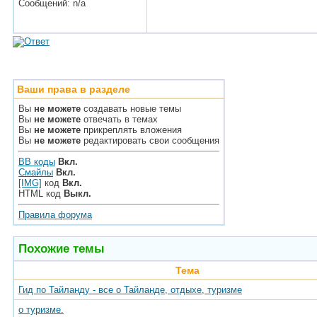
Сообщений: n/a
Ваши права в разделе
Вы
не можете
создавать новые темы
Вы
не можете
отвечать в темах
Вы
не можете
прикреплять вложения
Вы
не можете
редактировать свои сообщения
BB коды
Вкл.
Смайлы
Вкл.
[IMG]
код
Вкл.
HTML код
Выкл.
Правила форума
Похожие темы
Тема
Гид по Тайланду - все о Тайланде, отдыхе, туризме
о туризме.