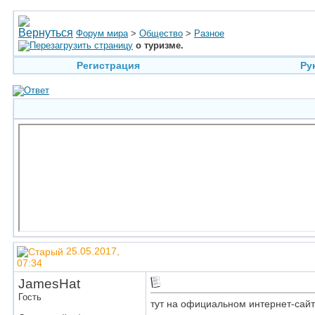
Форум мира
>
Общество
>
Разное
о туризме.
Регистрация
Ру
25.05.2017,
07:34
JamesHat
Гость
тут на официальном интернет-сай