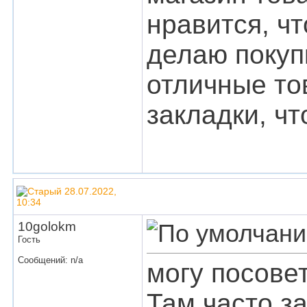
нравится, чт
делаю покупк
отличные то
закладки, чт
28.07.2022,
10:34
10golokm
Гость
Сообщений: n/a
могу посове
Там часто з