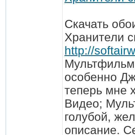
Скачать обо
Хранители сно
http://softair
Мультфильмы
особенно Дже
теперь мне 
Видео; Муль
голубой, же
описание. Се