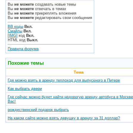
Вы
не можете
создавать новые темы
Вы
не можете
отвечать в темах
Вы
не можете
прикреплять вложения
Вы
не можете
редактировать свои сообщения
BB коды
Вкл.
Смайлы
Вкл.
[IMG]
код
Вкл.
HTML код
Выкл.
Правила форума
Похожие темы
Тема
Где можно взять в аренду теплоход для выпускного в Питере
Как выбрать двери
Где сейчас можно будет найти недорогую аренду автобуса в Москв
Вас!
рождественский подарок выбрать
На каком сайте можно взять девушку в аренду за 31 доллар?