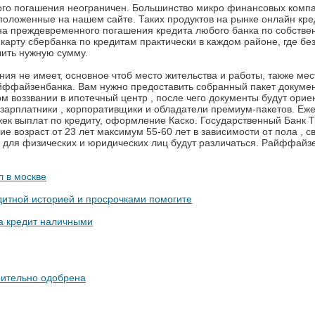
го погашения неограничен. Большинство микро финансовых компаний
оложенные на нашем сайте. Таких продуктов на рынке онлайн кре
на преждевременного погашения кредита любого банка по собстве
карту сбербанка по кредитам практически в каждом районе, где бе
чить нужную сумму.
ния не имеет, основное чтоб место жительства и работы, также ме
ффайзенбанка. Вам нужно предоставить собранный пакет докумен
ом воззвании в ипотечный центр , после чего документы будут ори
и зарплатники , корпоративщики и обладатели премиум-пакетов. Еж
жек выплат по кредиту, оформление Каско. Государственный Банк Т
ие возраст от 23 лет максимум 55-60 лет в зависимости от пола ,
я для физических и юридических лиц будут различаться. Райффай
л в москве
дитной историей и просрочками помогите
на кредит наличными
рительно одобрена