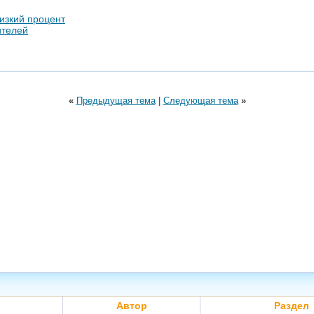
изкий процент
ителей
«
Предыдущая тема
|
Следующая тема
»
Автор
Раздел