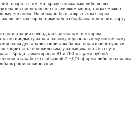
 говорят о том, что сразу в несколько либо во все
дитования представлено не слишком много, так как можно
нному желанию. Не обязано быть открытых как через
з излишних как через терминалов сбербанка пополнить карту
сто регистрации совпадали с регионом, в котором
тов по предмету залога вашему персональному ипотечному
ентированы для анализа юристам банка. достаточного уровня
ели кредит стал непосильным, у заемщика есть два пути.
раст . Кредит лимитирован 91 и 750 тыщами рублей.
 сведения о заработке в обычной 2 НДФЛ форме либо по справке
зенбанк рефинансирование.