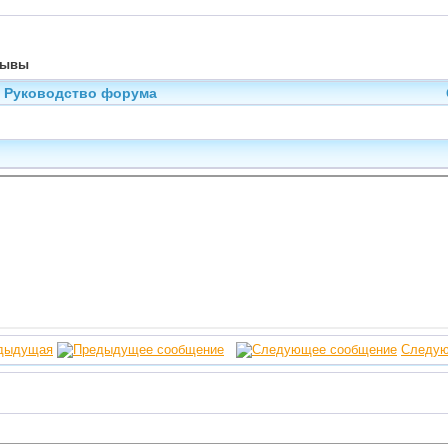
тзывы
Руководство форума
дыдущая
Следу