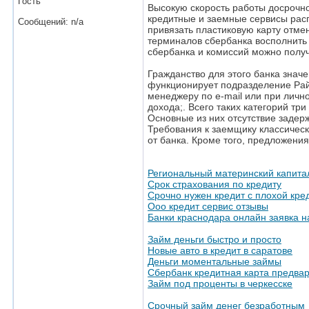
Гость
Высокую скорость работы досрочно
кредитные и заемные сервисы расп
Сообщений: n/a
привязать пластиковую карту отме
терминалов сбербанка восполнить 
сбербанка и комиссий можно полу
Гражданство для этого банка значе
функционирует подразделение Рай
менеджеру по e-mail или при личн
дохода;. Всего таких категорий тр
Основные из них отсутствие задер
Требования к заемщику классическ
от банка. Кроме того, предложени
Региональный материнский капита
Срок страхования по кредиту
Срочно нужен кредит с плохой кре
Ооо кредит сервис отзывы
Банки краснодара онлайн заявка 
Займ деньги быстро и просто
Новые авто в кредит в саратове
Деньги моментальные займы
Сбербанк кредитная карта предва
Займ под проценты в черкесске
Срочный займ денег безработным