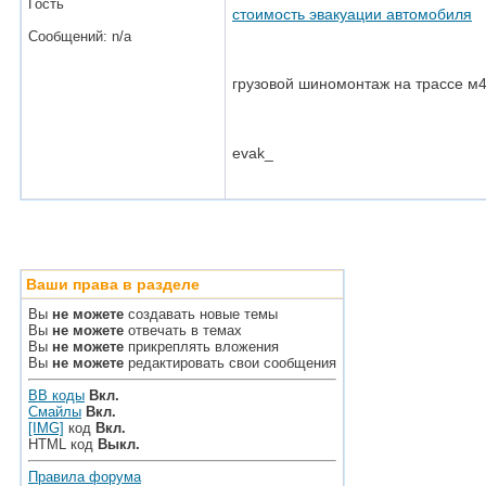
Гость
стоимость эвакуации автомобиля
Сообщений: n/a
грузовой шиномонтаж на трассе м
evak_
Ваши права в разделе
Вы
не можете
создавать новые темы
Вы
не можете
отвечать в темах
Вы
не можете
прикреплять вложения
Вы
не можете
редактировать свои сообщения
BB коды
Вкл.
Смайлы
Вкл.
[IMG]
код
Вкл.
HTML код
Выкл.
Правила форума