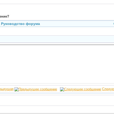
чение?
Руководство форума
дыдущая
Следу