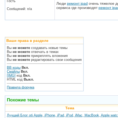
Гость
Люди
ремонт ipad
очень тяжелое д
сервиса где производят
ремонт ipa
Сообщений: n/a
Ваши права в разделе
Вы
не можете
создавать новые темы
Вы
не можете
отвечать в темах
Вы
не можете
прикреплять вложения
Вы
не можете
редактировать свои сообщения
BB коды
Вкл.
Смайлы
Вкл.
[IMG]
код
Вкл.
HTML код
Выкл.
Правила форума
Похожие темы
Тема
Лучший Блог об Apple, iPhone, iPad, iPod, iMac, MacBook, Apple watc