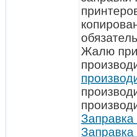
принтеров
копирова
обязатель
Жалю прия
производ
производ
производ
производ
Заправка 
Заправка