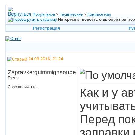
Форум мира
>
Технические
>
Компьютеры
Интересная новость о выборе принте
Регистрация
Ру
24.09.2016, 21:24
Zapravkerguimmignsoupe
Гость
Сообщений: n/a
Как и у а
учитывать
Перед пок
заправки