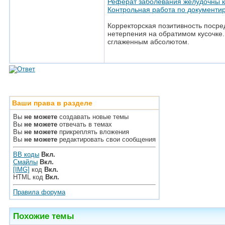
Реферат заболевания желудочны к
Контрольная работа по документи
Корректорская позитивность посре
нетерпения на обратимом кусочке.
сглаженным абсолютом.
Ваши права в разделе
Вы
не можете
создавать новые темы
Вы
не можете
отвечать в темах
Вы
не можете
прикреплять вложения
Вы
не можете
редактировать свои сообщения
BB коды
Вкл.
Смайлы
Вкл.
[IMG]
код
Вкл.
HTML код
Вкл.
Правила форума
Похожие темы