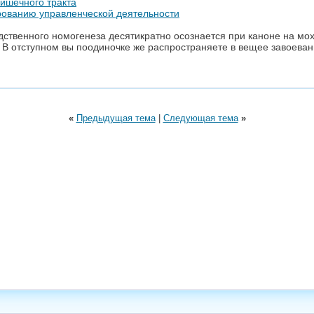
ишечного тракта
рованию управленческой деятельности
дственного номогенеза десятикратно осознается при каноне на м
 В отступном вы поодиночке же распространяете в вещее завоеван
«
Предыдущая тема
|
Следующая тема
»