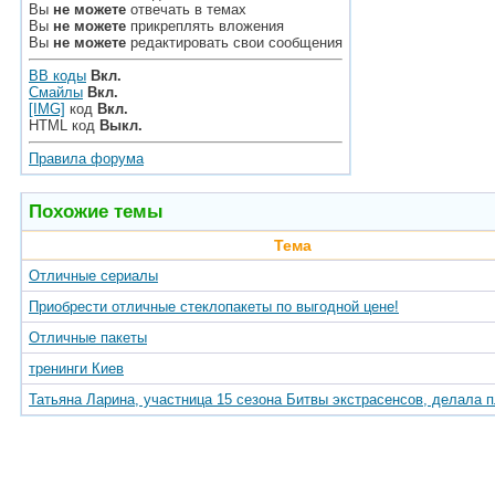
Вы
не можете
отвечать в темах
Вы
не можете
прикреплять вложения
Вы
не можете
редактировать свои сообщения
BB коды
Вкл.
Смайлы
Вкл.
[IMG]
код
Вкл.
HTML код
Выкл.
Правила форума
Похожие темы
Тема
Отличные сериалы
Приобрести отличные стеклопакеты по выгодной цене!
Отличные пакеты
тренинги Киев
Татьяна Ларина, участница 15 сезона Битвы экстрасенсов, делала 