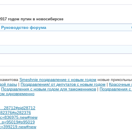
017 годом путин в новосибирске
Руководство форума
 хамитова
Smeshnie поздравление с новым годом
новые прикольны
дой пары
|
Поздравления/ от депутатов с новым годом
|
Красочные 
|
Поздравления с новым годом для таможенников
|
Поздравления с
вом одновременно
p...28712#pid28712
...282376#p282376
opic=836975.new#new
....p=95019#p95019
pic=399219.new#new