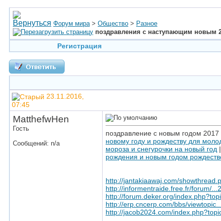
Форум мира
>
Общество
>
Разное
поздравления с наступающим новым 2
Регистрация
23.11.2016,
07:45
MatthefwHen
Гость
поздравление с новым годом 2017
новому году и рождеству для моло
Сообщений: n/a
мороза и снегурочки на новый год
рождения и новым годом рождест
http://jantakiaawaj.com/showthread.
http://informentraide.free.fr/forum/
http://forum.deker.org/index.php?t
http://erp.cncerp.com/bbs/viewtopic
http://jacob2024.com/index.php?to