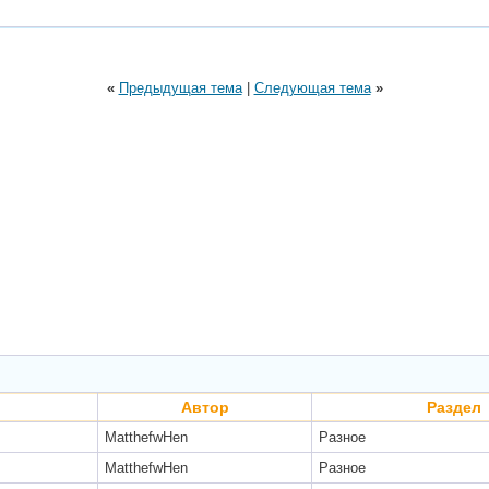
«
Предыдущая тема
|
Следующая тема
»
Автор
Раздел
MatthefwHen
Разное
MatthefwHen
Разное