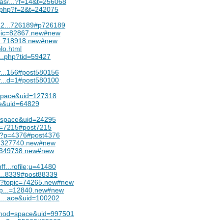
as/...?f=14&t=256068
ic.php?f=2&t=242075
um2...726189#p726189
opic=82867.new#new
d...718918.new#new
lo.html
....php?tid=59427
r...156#post580156
r...d=1#post580100
=space&uid=127318
ce&uid=64829
=space&uid=24295
?p=7215#post7215
hp?p=4376#post4376
e...327740.new#new
...349738.new#new
f...rofile;u=41480
p...8339#post88339
hp?topic=74265.new#new
hp...=12840.new#new
e....ace&uid=100202
p?mod=space&uid=997501