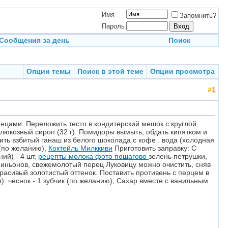
Имя
Запомнить?
Пароль
Сообщения за день
Поиск
Опции темы
Поиск в этой теме
Опции просмотра
#
1
нцами. Переложить тесто в кондитерский мешок с круглой
 глюкозный сироп (32 г). Помидоры вымыть, обдать кипятком и
ить взбитый ганаш из белого шоколада с кофе . вода (холодная
 (по желанию),
Коктейль Милккиви
Приготовить заправку: С
ий) - 4 шт,
рецепты молока фото пошагово
зелень петрушки,
пиньонов, свежемолотый перец Луковицу можно очистить, сняв
расивый золотистый оттенок. Поставить противень с перцем в
). чеснок - 1 зубчик (по желанию), Сахар вместе с ванильным