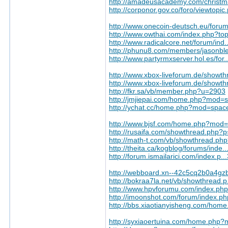
http://amadeusacademy.com/christm
http://corponor.gov.co/foro/viewtop
http://www.onecoin-deutsch.eu/for
http://www.owthai.com/index.php?t
http://www.radicalcore.net/forum/in
http://phunu8.com/members/jasonble
http://www.partyrmxserver.hol.es/for
http://www.xbox-liveforum.de/showth
http://www.xbox-liveforum.de/showth
http://fkr.sa/vb/member.php?u=2903
http://jmjiepai.com/home.php?mod
http://ychat.cc/home.php?mod=spa
http://www.bjsf.com/home.php?mod
http://rusaifa.com/showthread.php
http://math-t.com/vb/showthread.p
http://theita.ca/kogblog/forums/ind
http://forum.ismailarici.com/index.p
http://webboard.xn--42c5cq2b0a4gzbf
http://bokraa7la.net/vb/showthread.
http://www.hpvforumu.com/index.p
http://imoonshot.com/forum/index.p
http://bbs.xiaotianyisheng.com/hom
http://syxiaoertuina.com/home.ph