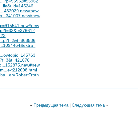
ew...?p=55962#55962
...ile&uid=145246
hp...432029.new#new
ela...341007.new#new
opic=915541.new#new
php?f=33&t=376612
323
e...p?f=2&t=868536
e...1094464&extra=
e...owtopic=145763
hp?f=3&t=421678
nd...152875.new#new
m...e-t212698.html
ba...er=RobertTroth
«
Предыдущая тема
|
Следующая тема
»