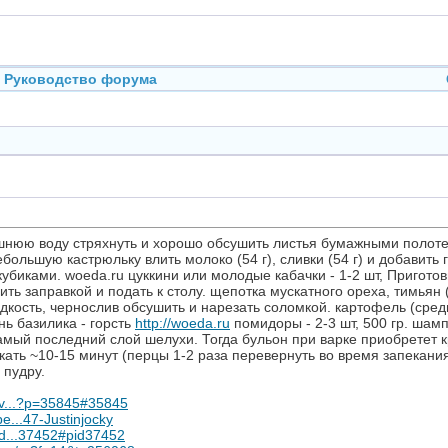
Руководство форума
ишнюю воду стряхнуть и хорошо обсушить листья бумажными полоте
большую кастрюльку влить молоко (54 г), сливки (54 г) и добавить
убиками. woeda.ru цуккини или молодые кабачки - 1-2 шт, Приготов
ить заправкой и подать к столу. щепотка мускатного ореха, тимьян
кость, чернослив обсушить и нарезать соломкой. картофель (средн
ень базилика - горсть
http://woeda.ru
помидоры - 2-3 шт, 500 гр. шам
самый последний слой шелухи. Тогда бульон при варке приобретет к
кать ~10-15 минут (перцы 1-2 раза перевернуть во время запекания
 пудру.
/v...?p=35845#35845
e...47-Justinjocky
ad...37452#pid37452