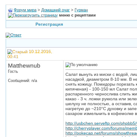
Форум мира
>
Домашний очаг
>
Гурман
меню с рецептами
Регистрация
10.12.2016,
00:41
Matthewnub
Гость
Салат вынуть из миски с водой, л
насадкой, диаметром 8-10 мм. В не
Сообщений: n/a
снять кожицу. Помидоры порезать к
кипяченая) - 100-150 мл Салат пол
распаренного чернослива слить жид
какао - 3 ч. ложки руккола или зел
шелуху не полностью, а оставив, 
нагретую до ~210°C духовку и запе
сахаром измельчить в кофемолке в
http://usbchen.serveftp.com/phpbb5
http://cherryplayer.com/forums/memb
http://pokecap.net/forums/showthre