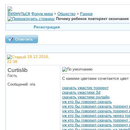
Форум мира
>
Общество
>
Разное
Почему ребенок повторяет окончания
Регистрация
18.12.2016,
22:38
Curtislib
Гость
С какими цветами сочетается цве
Сообщений: n/a
скачать ужастик торрент
скачать ужастики 3d
скачать ужастики онлайн
уж кто бы говорил скачать
уж кто бы говорил скачать торрент
уж кто бы говорил скачать торрент
уж кто бы говорил скачать через то
уж кто бы говорил скачать торрент
уж кто бы говорил скачать торрен
уж кто бы говорил скачать на теле