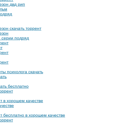
сезон двд рип
ильм
подряд
сезон скачать торрент
сезон
е серии подряд
ррент
нт
ррент
ррент
еты психолога скачать
чать
чать бесплатно
торрент
нт в хорошем качестве
ачестве
нт бесплатно в хорошем качестве
торрент