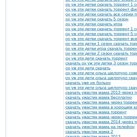
ох уж эти детки скачать торрент 1 
ох уж эти детки скачать торрент ф
ох уж эти детки скачать все серии 
ох уж эти детки скачать 5 сезон
ох уж эти детки скачать игра
ох уж эти детки скачать торрент 1 
ох уж эти детки скачать торрент 5 
ох уж эти детки скачать торрент вс
ох уж эти детки 1 сезон скачать то
ох уж эти детки игра скачать торре
ох уж эти детки 2 сезон скачать то
ох уж эти дети скачать торрент
скачать ох уж эти детки 3 сезон то
ох уж эти дети скачать
ох уж эти дети ольга шелопухо сов
ох уж эти дети ольга шелопухо ска
скачать уже не больно
ох уж эти дети ольга шелопухо ска
скачать ужастик мама 2013 через 
скачать ужастик мама бесплатно
скачать ужастик мама через торре
скачать ужастик мама в хорошем к
скачать ужастик мама торрент
скачать ужастик мама через торре
скачать ужастик мама 2014 через 
скачать ужастик мама на телефон
скачать ужастик мама 2
скачать ужастик мама 2013