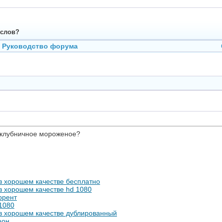
 слов?
Руководство форума
т клубничное мороженое?
 в хорошем качестве бесплатно
 в хорошем качестве hd 1080
ррент
 1080
т в хорошем качестве дублированный
фон