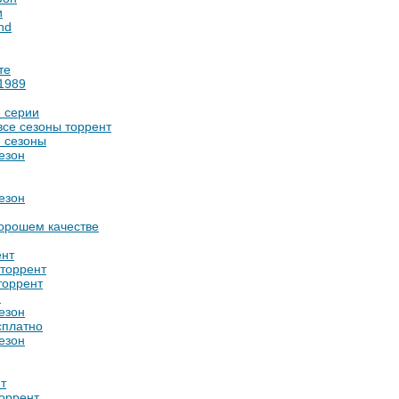
и
hd
те
 1989
е серии
 все сезоны торрент
е сезоны
сезон
сезон
 хорошем качестве
ент
 торрент
 торрент
н
сезон
сплатно
сезон
нт
торрент