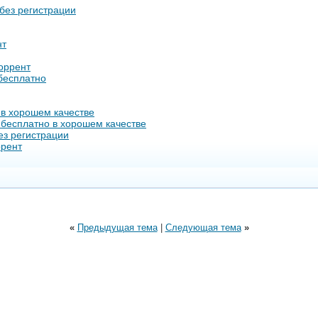
 без регистрации
нт
торрент
бесплатно
 в хорошем качестве
 бесплатно в хорошем качестве
ез регистрации
ррент
«
Предыдущая тема
|
Следующая тема
»