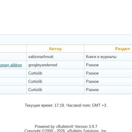
Автор
Раздел
saltsmarAmutt
Книги и журналы
дроид айфон
googleyandemed
Разное
Curtislib
Разное
Curtislib
Разное
Curtislib
Разное
Текущее время:
17:19
. Часовой пояс GMT +3.
Powered by vBulletin® Version 3.8.7
Copyright ©2000 - 2026, vBulletin Solutions, Inc.