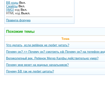
BB коды
Вкл.
Смайлы
Вкл.
[IMG]
код
Вкл.
HTML код
Выкл.
Правила форума
Похожие темы
Тема
Что делать, если ребёнок не любит читать?
Почему он? >> Почему он? смотреть хф Почему он? на телефон ан
Великолепный век. Ребенок Мегер Калфы действительно умер?
Почему мне везет на жадных начальников?
Почему БВ так не любит цитаты?