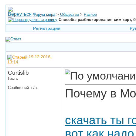
Форум мира
>
Общество
>
Разное
Способы разблокирования сим-карт, б
Регистрация
Ру
19.12.2016,
13:14
Curtislib
Гость
Сообщений: n/a
Почему в Мо
скачать ты г
вот как надо