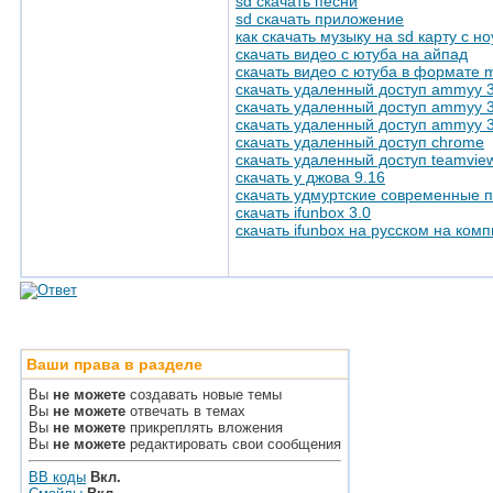
sd скачать песни
sd скачать приложение
как скачать музыку на sd карту с но
скачать видео с ютуба на айпад
скачать видео с ютуба в формате 
скачать удаленный доступ ammyy 3
скачать удаленный доступ ammyy 3
скачать удаленный доступ ammyy 3
скачать удаленный доступ chrome
скачать удаленный доступ teamvie
скачать у джова 9.16
скачать удмуртские современные 
скачать ifunbox 3.0
скачать ifunbox на русском на ком
Ваши права в разделе
Вы
не можете
создавать новые темы
Вы
не можете
отвечать в темах
Вы
не можете
прикреплять вложения
Вы
не можете
редактировать свои сообщения
BB коды
Вкл.