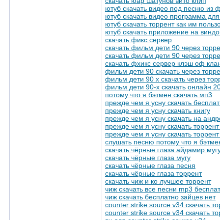
скачать юар шатунов вито клип
ютуб скачать видео под песню из
ютуб скачать видео программа дл
ютуб скачать торрент как им польз
ютуб скачать приложение на виндо
скачать фикс сервер
скачать фильм дети 90 через торр
скачать фильм дети 90 через торр
скачать фхикс сервер клэш оф клан
фильм дети 90 скачать через торр
фильм дети 90 х скачать через тор
фильм дети 90-х скачать онлайн 2
потому что я бэтмен скачать мп3
прежде чем я усну скачать беспла
прежде чем я усну скачать книгу
прежде чем я усну скачать на анд
прежде чем я усну скачать торрен
прежде чем я усну скачать торрент
слушать песню потому что я бэтме
скачать чёрные глаза айдамир муг
скачать чёрные глаза мугу
скачать чёрные глаза песня
скачать чёрные глаза торрент
скачать чиж и ко лучшее торрент
чиж скачать все песни mp3 беспла
чиж скачать бесплатно зайцев нет
counter strike source v34 скачать т
counter strike source v34 скачать 