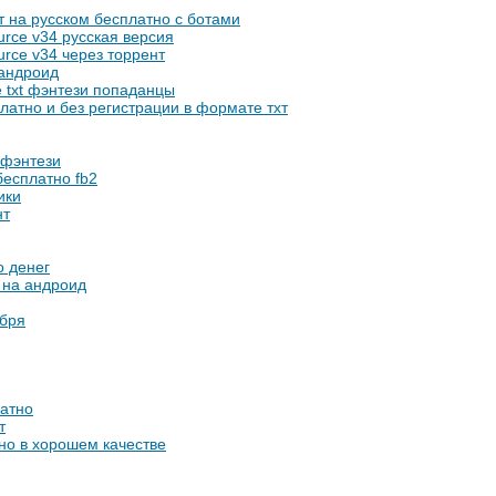
нт на русском бесплатно с ботами
ource v34 русская версия
ource v34 через торрент
 андроид
е txt фэнтези попаданцы
латно и без регистрации в формате тхт
 фэнтези
бесплатно fb2
ики
нт
о денег
 на андроид
ября
латно
т
тно в хорошем качестве