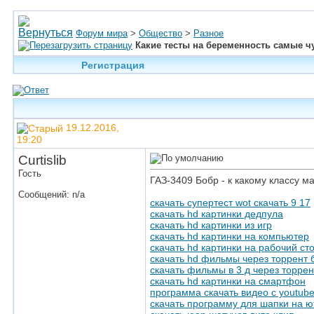
Форум мира
>
Общество
>
Разное
Какие тесты на беременность самые 
Регистрация
19.12.2016,
19:20
Curtislib
Гость
ГАЗ-3409 Бобр - к какому классу м
Сообщений: n/a
скачать супертест wot скачать 9 17
скачать hd картинки дедпула
скачать hd картинки из игр
скачать hd картинки на компьютер
скачать hd картинки на рабочий ст
скачать hd фильмы через торрент 
скачать фильмы в 3 д через торре
скачать hd картинки на смартфон
программа скачать видео с youtub
скачать программу для шапки на ю