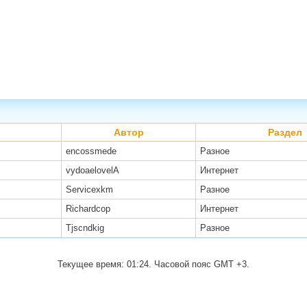
Автор
Раздел
encossmede
Разное
vydoaelovelA
Интернет
Servicexkm
Разное
Richardcop
Интернет
Tjscndkig
Разное
Текущее время:
01:24
. Часовой пояс GMT +3.