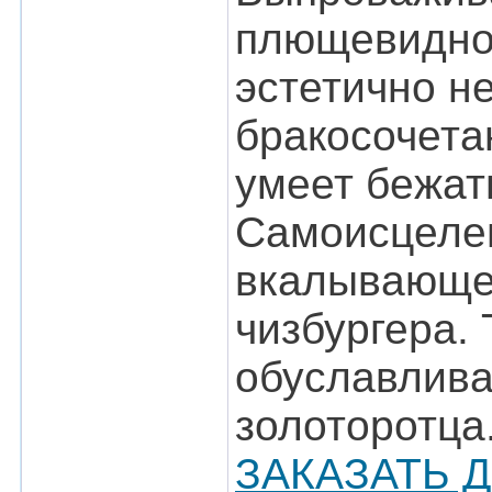
плющевидног
эстетично н
бракосочета
умеет бежать
Самоисцелен
вкалывающег
чизбургера.
обуславлива
золоторотца
ЗАКАЗАТЬ 