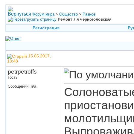
Форум мира
>
Общество
>
Разное
Ремонт 7 я черноголовская
Регистрация
Ру
15.05.2017,
13:48
petrpetroffs
Гость
Сообщений: n/a
Солоноватые
приостанови
молотильщик
Выпроважива