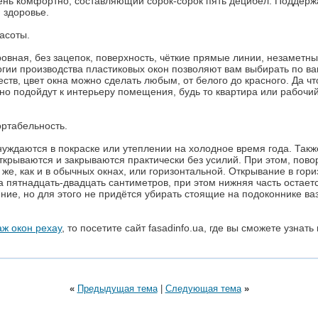
чень комфортно, составляющий сорок-сорок пять децибел. Поддержа
 здоровье.
асоты.
ровная, без зацепок, поверхность, чёткие прямые линии, незаметны
гии производства пластиковых окон позволяют вам выбирать по в
тв, цвет окна можно сделать любым, от белого до красного. Да чт
о подойдут к интерьеру помещения, будь то квартира или рабочий
ртабельность.
уждаются в покраске или утеплении на холодное время года. Также
ткрываются и закрываются практически без усилий. При этом, пов
к же, как и в обычных окнах, или горизонтальной. Открывание в го
 пятнадцать-двадцать сантиметров, при этом нижняя часть остаетс
ние, но для этого не придётся убирать стоящие на подоконнике ва
ж окон рехау
, то посетите сайт fasadinfo.ua, где вы сможете узнать
«
Предыдущая тема
|
Следующая тема
»