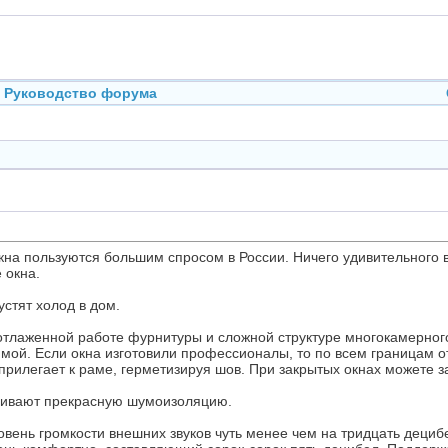
Руководство форума
на пользуются большим спросом в России. Ничего удивительного 
 окна.
стят холод в дом.
тлаженной работе фурнитуры и сложной структуре многокамерного
имой. Если окна изготовили профессионалы, то по всем границам 
прилегает к раме, герметизируя шов. При закрытых окнах можете за
чивают прекрасную шумоизоляцию.
вень громкости внешних звуков чуть менее чем на тридцать децибе