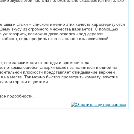
ние звуков этой частоты положительно сказывается не только
е швы и стыки – списком именно этих качеств характеризуются
ашему вкусу из огромного множества вариантов! С помощью
о уж говорить, возможна даже отделка «под дерево».
 кабинет, ведь профиль окна выполнен в классической
, вне зависимости от погоды и времени года,
орот открывающейся створки может выполняться в одной из
ризонтальной плоскости представляет откидывание верхней
я на месте. Так можно быстро проветрить комнату, впустив
зы или горшки с цветами.
 все подробности.