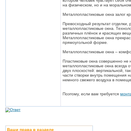
котором человек чувствует себя о
на физическом, но и на моральном
Металлопластиковые окна залог кр
Превосходный результат отделки, 
металлопластиковые окна. Техноло
различных плёнок и красящих вещес
Металлопластиковые окна прекрасн
прямоугольной форме.
Металлопластиковые окна – комфо
Пластиковые окна совершенно не н
металлопластиковые окна всегда о
двух плоскостей: вертикальной, та
части створки внутрь помещения на
немного свежего воздуха в помеще
Поэтому, если вам требуется
монта
Ваши права в разделе