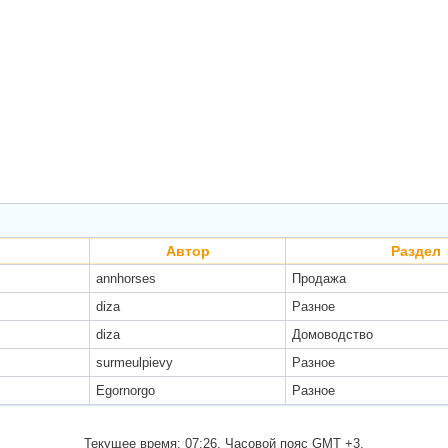
Автор
Раздел
annhorses
Продажа
diza
Разное
diza
Домоводство
surmeulpievy
Разное
Egornorgo
Разное
Текущее время:
07:26
. Часовой пояс GMT +3.