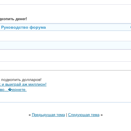
дкопить денег!
Руководство форума
я подкопить долларов!
 и выиграй аж миллион!
 во...�ернете.
«
Предыдущая тема
|
Следующая тема
»