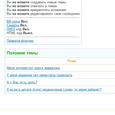
Вы
не можете
создавать новые темы
Вы
не можете
отвечать в темах
Вы
не можете
прикреплять вложения
Вы
не можете
редактировать свои сообщения
BB коды
Вкл.
Смайлы
Вкл.
[IMG]
код
Вкл.
HTML код
Выкл.
Правила форума
Похожие темы
Тема
Меня интересует крауд маркетинг
У меня машинка чет перестала тормозить
А у Вас есть цель?
А если в цитате будет нецензурное слово, то меня забанят?