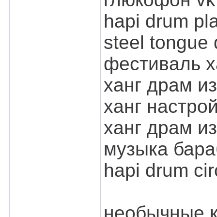
hapi drum pl
steel tongue 
фестиваль х
ханг драм и
ханг настро
ханг драм из
музыка бара
hapi drum cir
необычные к