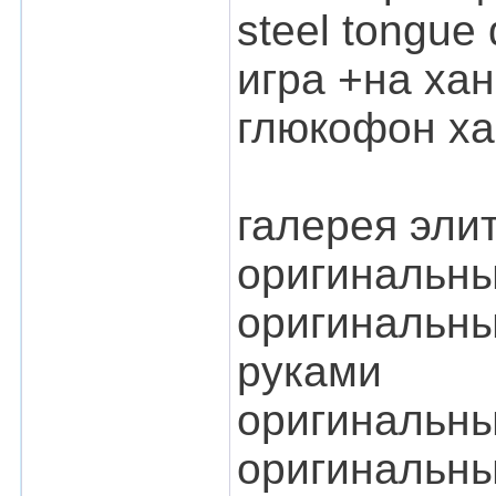
steel tongue
игра +на ха
глюкофон ха
галерея эли
оригинальны
оригинальны
руками
оригинальны
оригинальны