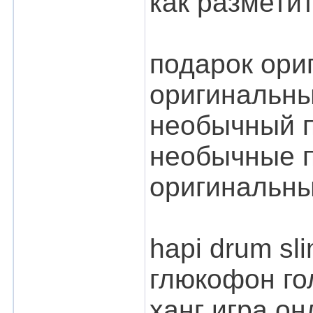
как размети
подарок ори
оригинальны
необычный п
необычные п
оригинальны
hapi drum sl
глюкофон го
ханг игра о