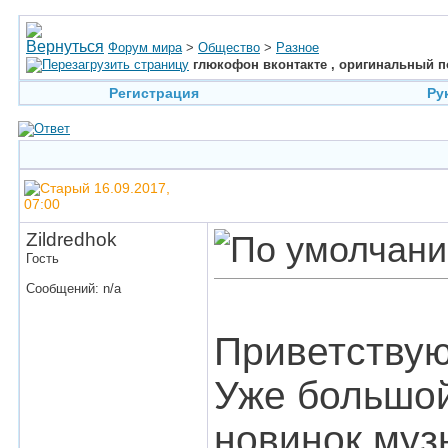
Форум мира
>
Общество
>
Разное
глюкофон вконтакте , оригинальный п
Регистрация
Ру
16.09.2017,
07:00
Zildredhok
Гость
Сообщений: n/a
Приветствую
Уже большо
новинок муз