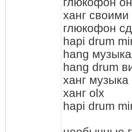
глюкофон он
ханг своими
глюкофон сд
hapi drum mi
hang музыка
hang drum в
ханг музыка
ханг olx
hapi drum mi
необычные г