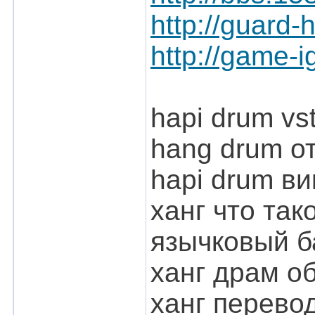
http://guard-
http://game-
hapi drum vs
hang drum о
hapi drum в
ханг что так
язычковый б
ханг драм о
ханг перево