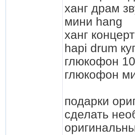
ханг драм з
мини hang
ханг концерт
hapi drum ку
глюкофон 1
глюкофон м
подарки ори
сделать нео
оригинальны