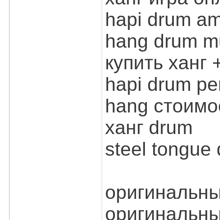
hapi drum a
hang drum m
купить ханг 
hapi drum pe
hang стоимо
ханг drum
steel tongue
оригинальны
оригинальны