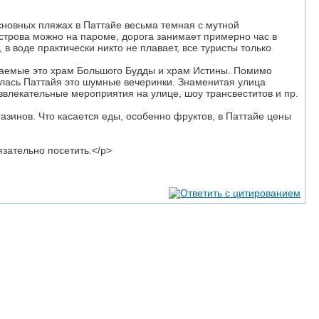
основных пляжах в Паттайе весьма темная с мутной
 острова можно на пароме, дорога занимает примерно час в
в воде практически никто не плавает, все туристы только
щаемые это храм Большого Будды и храм Истины. Помимо
илась Паттайя это шумные вечеринки. Знаменитая улица
звлекательные мероприятия на улице, шоу трансвеститов и пр.
азинов. Что касается еды, особенно фруктов, в Паттайе цены
язательно посетить.</p>