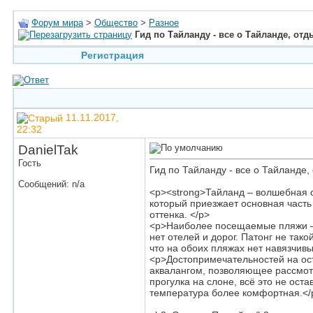
Форум мира
>
Общество
>
Разное
Гид по Тайланду - все о Тайланде, отд
Регистрация
11.11.2017,
22:32
DanielTak
Гость
Гид по Тайланду - все о Тайланде,
Сообщений: n/a
<p><strong>Тайланд – волшебная с
который приезжает основная часть
оттенка. </p>
<p>Наиболее посещаемые пляжи – 
нет отелей и дорог. Патонг не так
что на обоих пляжах нет навязчивы
<p>Достопримечательностей на ост
аквалангом, позволяющее рассмотр
прогулка на слоне, всё это не ост
температура более комфортная.</