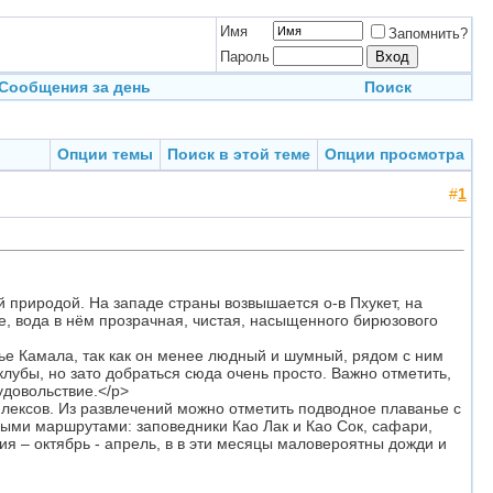
Имя
Запомнить?
Пароль
Сообщения за день
Поиск
Опции темы
Поиск в этой теме
Опции просмотра
#
1
природой. На западе страны возвышается о-в Пхукет, на
ре, вода в нём прозрачная, чистая, насыщенного бирюзового
е Камала, так как он менее людный и шумный, рядом с ним
клубы, но зато добраться сюда очень просто. Важно отметить,
удовольствие.</p>
плексов. Из развлечений можно отметить подводное плаванье с
ными маршрутами: заповедники Као Лак и Као Сок, сафари,
ия – октябрь - апрель, в в эти месяцы маловероятны дожди и