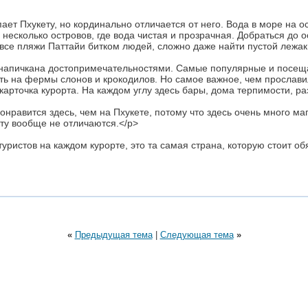
ает Пхукету, но кординально отличается от него. Вода в море на 
 несколько островов, где вода чистая и прозрачная. Добраться до
 все пляжи Паттайи битком людей, сложно даже найти пустой лежак, 
я напичкана достопримечательностями. Самые популярные и посе
ть на фермы слонов и крокодилов. Но самое важное, чем прослав
карточка курорта. На каждом углу здесь бары, дома терпимости, ра
равится здесь, чем на Пхукете, потому что здесь очень много маг
ту вообще не отличаются.</p>
уристов на каждом курорте, это та самая страна, которую стоит об
«
Предыдущая тема
|
Следующая тема
»