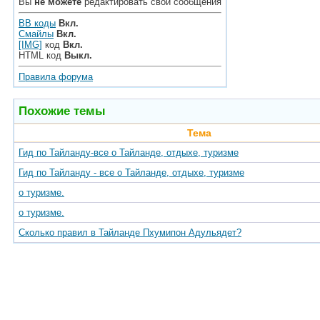
Вы
не можете
редактировать свои сообщения
BB коды
Вкл.
Смайлы
Вкл.
[IMG]
код
Вкл.
HTML код
Выкл.
Правила форума
Похожие темы
Тема
Гид по Тайланду-все о Тайланде, отдыхе, туризме
Гид по Тайланду - все о Тайланде, отдыхе, туризме
о туризме.
о туризме.
Сколько правил в Тайланде Пхумипон Адульядет?