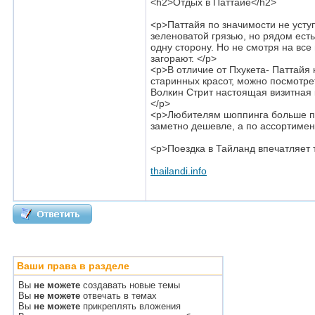
<h2>Отдых в Паттайе</h2>
<p>Паттайя по значимости не уступ
зеленоватой грязью, но рядом есть
одну сторону. Но не смотря на все
загорают. </p>
<p>В отличие от Пхукета- Паттай
старинных красот, можно посмотре
Волкин Стрит настоящая визитная 
</p>
<p>Любителям шоппинга больше пон
заметно дешевле, а по ассортимен
<p>Поездка в Тайланд впечатляет т
thailandi.info
Ваши права в разделе
Вы
не можете
создавать новые темы
Вы
не можете
отвечать в темах
Вы
не можете
прикреплять вложения