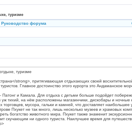
ыхе, туризме
Руководство форума
 отдыхе, туризме
трана</strong>, притягивающая отдыхающих своей восхитительной 
 туристов. Главное достоинство этого курорта это Андаманское мо
Патонг и Камала. Для отдыха с детьми больше подойдет побережь
ой уж тихий, на нём расположены магазинчики, дискобары и ночные 
х торговцев, мусора, гальки и камней, что доставляет наибольшее 
рове Пхукет не так много, лишь несколько музеев и храмовых ком
еть богатство животного мира. Пхукет также знаменит экскурсион
авит скучающим ни одного туриста. Наилучшее время для путешеств
p>