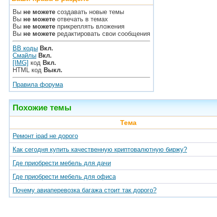
Вы
не можете
создавать новые темы
Вы
не можете
отвечать в темах
Вы
не можете
прикреплять вложения
Вы
не можете
редактировать свои сообщения
BB коды
Вкл.
Смайлы
Вкл.
[IMG]
код
Вкл.
HTML код
Выкл.
Правила форума
Похожие темы
Тема
Ремонт ipad не дорого
Как сегодня купить качественную криптовалютную биржу?
Где приобрести мебель для дачи
Где приобрести мебель для офиса
Почему авиаперевозка багажа стоит так дорого?