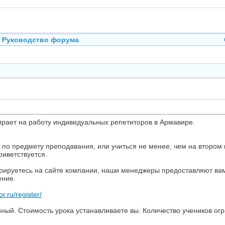
Руководство форума
ирает на работу индивидуальных репетиторов в Армавире.
по предмету преподавания, или учиться не менее, чем на втором 
иветствуется.
трируетесь на сайте компании, наши менеджеры предоставляют вам
ение.
or.ru/register/
ный. Стоимость урока устанавливаете вы. Количество учеников ог