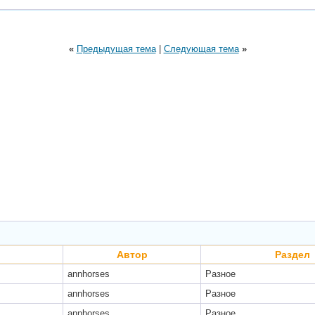
«
Предыдущая тема
|
Следующая тема
»
Автор
Раздел
annhorses
Разное
annhorses
Разное
annhorses
Разное