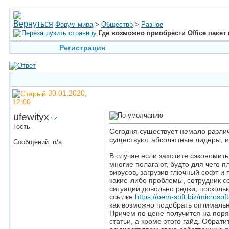
Форум мира
>
Общество
>
Разное
Где возможно приобрести Office пакет
Регистрация
30.01.2020,
12:00
ufewityx
Гость
Сегодня существует немало различ
существуют абсолютные лидеры, им
Сообщений: n/a
В случае если захотите сэкономить
многие полагают, будто для чего п
вирусов, загрузив глючный софт и
какие-либо проблемы, сотрудник с
ситуации довольно редки, поскол
ссылке
https://oem-soft.biz/microsoft
как возможно подобрать оптимальн
Причем по цене получится на поря
статьи, а кроме этого гайд. Обра