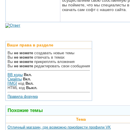
осуществляем свою собственную р
вы поймете, что мы специалисты в
скачать сам софт с нашего сайта.
Ваши права в разделе
Вы
не можете
создавать новые темы
Вы
не можете
отвечать в темах
Вы
не можете
прикреплять вложения
Вы
не можете
редактировать свои сообщения
BB коды
Вкл.
Смайлы
Вкл.
[IMG]
код
Вкл.
HTML код
Выкл.
Правила форума
Похожие темы
Тема
Отличный магазин, где возможно приобрести профили VK