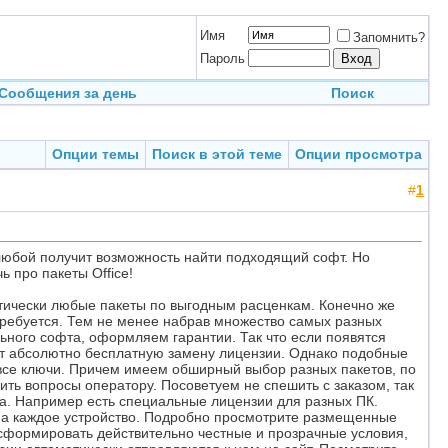
Имя
Запомнить?
Пароль
Сообщения за день
Поиск
Опции темы
Поиск в этой теме
Опции просмотра
#
1
любой получит возможность найти подходящий софт. Но
 про пакеты Office!
актически любые пакеты по выгодным расценкам. Конечно же
потребуется. Тем не менее набрав множество самых разных
ьного софта, оформляем гарантии. Так что если появятся
дет абсолютно бесплатную замену лицензии. Однако подобные
все ключи. Причем имеем обширный выбор разных пакетов, по
вить вопросы оператору. Посоветуем не спешить с заказом, так
ва. Например есть специальные лицензии для разных ПК.
e на каждое устройство. Подробно просмотрите размещенные
ы сформировать действительно честные и прозрачные условия,