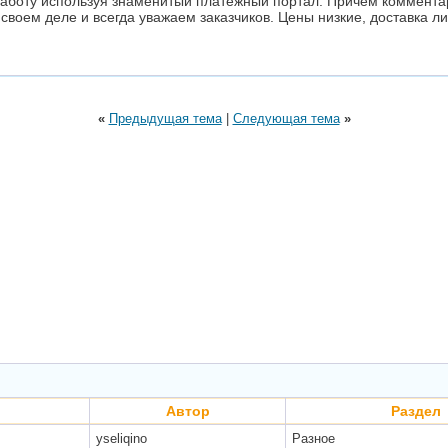
аботу используя знаменитый платежный портал. Причем комментари
 своем деле и всегда уважаем заказчиков. Цены низкие, доставка 
«
Предыдущая тема
|
Следующая тема
»
Автор
Раздел
yseliqino
Разное