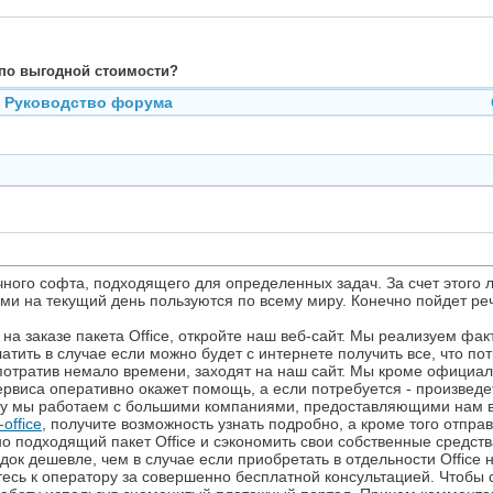
 по выгодной стоимости?
Руководство форума
ного софта, подходящего для определенных задач. За счет этого 
и на текущий день пользуются по всему миру. Конечно пойдет речь
 на заказе пакета Office, откройте наш веб-сайт. Мы реализуем ф
латить в случае если можно будет с интернете получить все, что 
 потратив немало времени, заходят на наш сайт. Мы кроме официал
ервиса оперативно окажет помощь, а если потребуется - произве
ьку мы работаем с большими компаниями, предоставляющими нам 
-office
, получите возможность узнать подробно, а кроме того отпра
о подходящий пакет Office и сэкономить свои собственные средст
док дешевле, чем в случае если приобретать в отдельности Offic
титесь к оператору за совершенно бесплатной консультацией. Чтоб