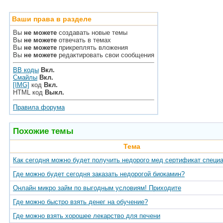
Ваши права в разделе
Вы
не можете
создавать новые темы
Вы
не можете
отвечать в темах
Вы
не можете
прикреплять вложения
Вы
не можете
редактировать свои сообщения
BB коды
Вкл.
Смайлы
Вкл.
[IMG]
код
Вкл.
HTML код
Выкл.
Правила форума
Похожие темы
Тема
Как сегодня можно будет получить недорого мед сертификат специ
Где можно будет сегодня заказать недорогой биокамин?
Онлайн микро займ по выгодным условиям! Приходите
Где можно быстро взять денег на обучение?
Где можно взять хорошее лекарство для печени