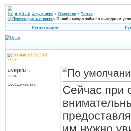
Форум мира
>
Общество
>
Разное
Онлайн микро займ по выгодным усло
Регистрация
Ру
23.02.2020,
16:10
uvepifu
Гость
Сообщений: n/a
Сейчас при 
внимательны
предоставля
им нужно ув