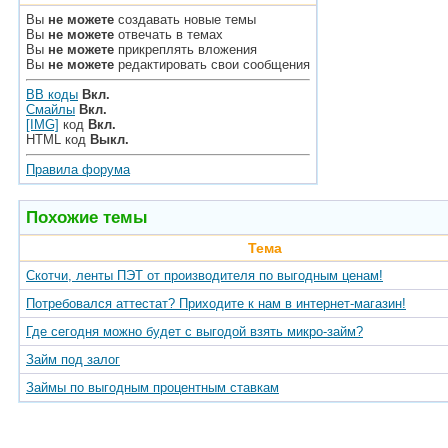
Вы
не можете
создавать новые темы
Вы
не можете
отвечать в темах
Вы
не можете
прикреплять вложения
Вы
не можете
редактировать свои сообщения
BB коды
Вкл.
Смайлы
Вкл.
[IMG]
код
Вкл.
HTML код
Выкл.
Правила форума
Похожие темы
Тема
Скотчи, ленты ПЭТ от производителя по выгодным ценам!
Потребовался аттестат? Приходите к нам в интернет-магазин!
Где сегодня можно будет с выгодой взять микро-займ?
Займ под залог
Займы по выгодным процентным ставкам