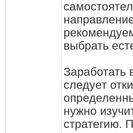
самостоятел
направление
рекомендуем
выбрать ест
Заработать 
следует отки
определенны
нужно изучи
стратегию. 