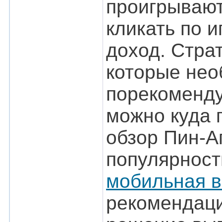
проигрывают
кликать по и
доход. Страт
которые нео
порекоменду
можно куда 
обзор Пин-А
популярност
мобильная в
рекомендаци