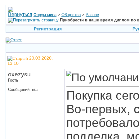
Форум мира
>
Общество
>
Разное
Приобрести в наше время диплом по в
Регистрация
Ру
20.03.2020,
13:10
oxezysu
Гость
Сообщений: n/a
Покупка сег
Во-первых, 
потребовало
подделка, м