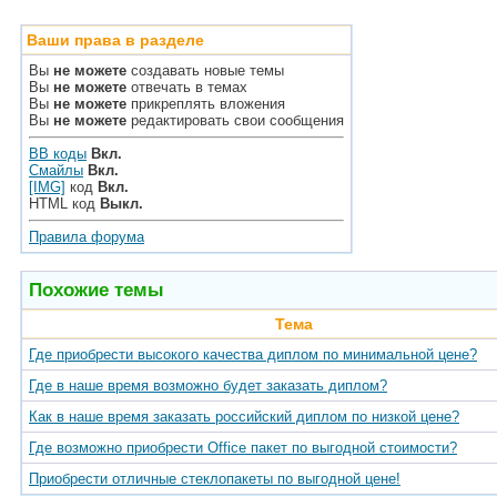
Ваши права в разделе
Вы
не можете
создавать новые темы
Вы
не можете
отвечать в темах
Вы
не можете
прикреплять вложения
Вы
не можете
редактировать свои сообщения
BB коды
Вкл.
Смайлы
Вкл.
[IMG]
код
Вкл.
HTML код
Выкл.
Правила форума
Похожие темы
Тема
Где приобрести высокого качества диплом по минимальной цене?
Где в наше время возможно будет заказать диплом?
Как в наше время заказать российский диплом по низкой цене?
Где возможно приобрести Office пакет по выгодной стоимости?
Приобрести отличные стеклопакеты по выгодной цене!