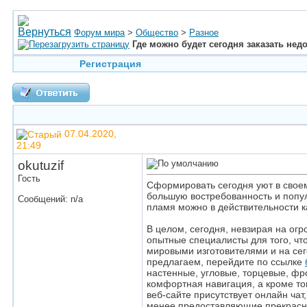
Форум мира
>
Общество
>
Разное
Где можно будет сегодня заказать не
Регистрация
07.04.2020,
21:49
okutuzif
Гость
Сформировать сегодня уют в своем
большую востребованность и попул
Сообщений: n/a
пламя можно в действительности к
В целом, сегодня, невзирая на ог
опытные специалисты для того, ч
мировыми изготовителями и на се
предлагаем, перейдите по ссылке
настенные, угловые, торцевые, фр
комфортная навигация, а кроме то
веб-сайте присутствует онлайн чат
менее предоставляющие прекрасное