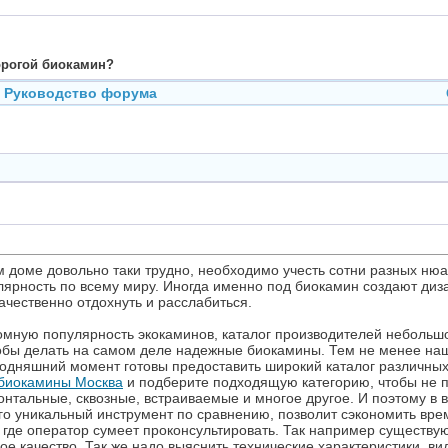
дорогой биокамин?
Руководство форума
 доме довольно таки трудно, необходимо учесть сотни разных нюа
ярность по всему миру. Иногда именно под биокамин создают дизай
ачественно отдохнуть и расслабиться.
ромную популярность экокаминов, каталог производителей небольш
тобы делать на самом деле надежные биокамины. Тем не менее на
годняшний момент готовы предоставить широкий каталог различны
биокамины Москва
и подберите подходящую категорию, чтобы не 
онтальные, сквозные, встраиваемые и многое другое. И поэтому в 
го уникальный инструмент по сравнению, позволит сэкономить вре
, где оператор сумеет проконсультировать. Так например существу
 качество. Так же надо выяснить технические характеристики, ви