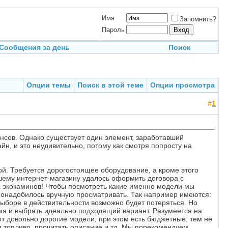
Имя
Запомнить?
Пароль
Сообщения за день
Поиск
Опции темы
Поиск в этой теме
Опции просмотра
#
1
нсов. Однако существует один элемент, заработавший
н, и это неудивительно, потому как смотря попросту на
ой. Требуется дорогостоящее оборудование, а кроме этого
шему интернет-магазину удалось оформить договора с
х экокаминов! Чтобы посмотреть какие именно модели мы
понадобилось вручную просматривать. Так например имеются:
выборе в действительности возможно будет потеряться. Но
мя и выбрать идеально подходящий вариант. Разумеется на
ют довольно дорогие модели, при этом есть бюджетные, тем не
д топливо, прочитать описание и тд. Мы порекомендуем