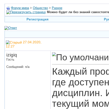
Форум мира
>
Общество
>
Разное
Можно будет ли без знаний самостоят
Регистрация
Ру
27.04.2020,
12:27
izigiq
Гость
Сообщений: n/a
Каждый проф
где доступе
дисциплин. 
текущий мом