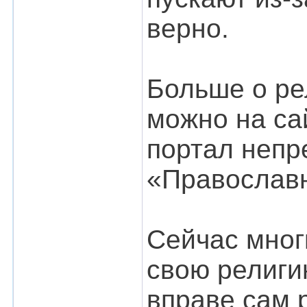
верно.
Больше о ре
можно на с
портал непр
«Православн
Сейчас мног
свою религи
вправе сам р