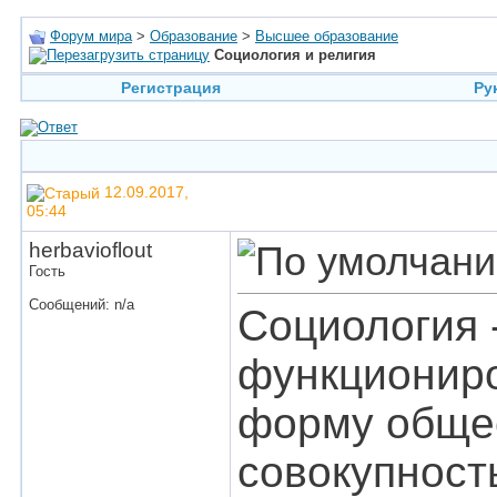
Форум мира
>
Образование
>
Высшее образование
Социология и религия
Регистрация
Ру
12.09.2017,
05:44
herbavioflout
Гость
Сообщений: n/a
Социология -
функциониро
форму общес
совокупност