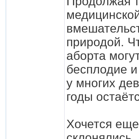
Продолжая т
медицинской
вмешательст
природой. Ч
аборта могу
бесплодие и
у многих де
годы остаёт
Хочется еще
склонялись,