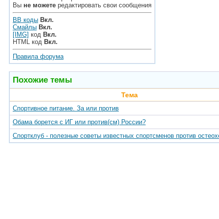
Вы
не можете
редактировать свои сообщения
BB коды
Вкл.
Смайлы
Вкл.
[IMG]
код
Вкл.
HTML код
Вкл.
Правила форума
Похожие темы
Тема
Спортивное питание. За или против
Обама борется с ИГ или против(см) России?
Спортклуб - полезные советы известных спортсменов против остео