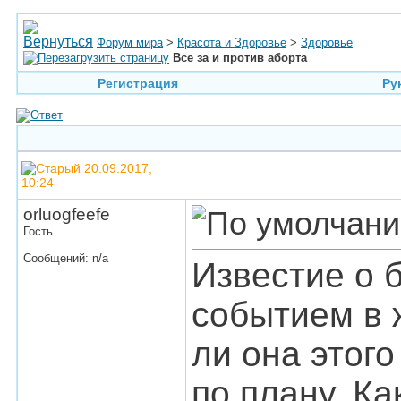
Форум мира
>
Красота и Здоровье
>
Здоровье
Все за и против аборта
Регистрация
Ру
20.09.2017,
10:24
orluogfeefe
Гость
Сообщений: n/a
Известие о 
событием в 
ли она этог
по плану. К