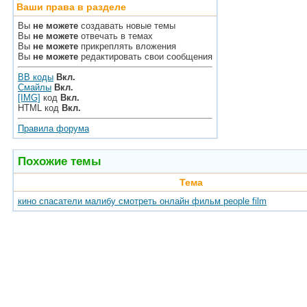
Ваши права в разделе
Вы
не можете
создавать новые темы
Вы
не можете
отвечать в темах
Вы
не можете
прикреплять вложения
Вы
не можете
редактировать свои сообщения
BB коды
Вкл.
Смайлы
Вкл.
[IMG]
код
Вкл.
HTML код
Вкл.
Правила форума
Похожие темы
Тема
кино спасатели малибу смотреть онлайн фильм people film