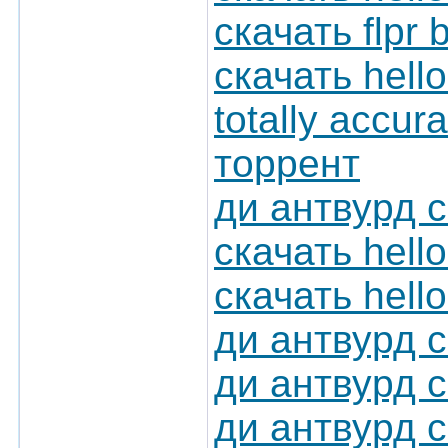
скачать flpr b
скачать hell
totally accur
торрент
ди антвурд 
скачать hello
скачать hell
ди антвурд с
ди антвурд 
ди антвурд 