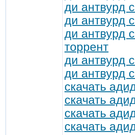
ди антвурд 
ди антвурд 
ди антвурд 
торрент
ди антвурд 
ди антвурд 
скачать ади
скачать ади
скачать ади
скачать ади