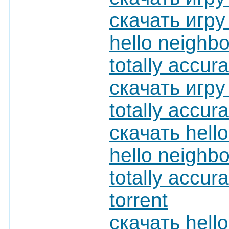
скачать игру 
hello neighb
totally accur
скачать игру
totally accur
скачать hell
hello neighb
totally accur
torrent
скачать hell