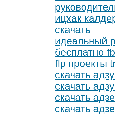
руководител
ицхак калде
скачать
идеальный р
бесплатно f
flp проекты 
скачать адз
скачать адз
скачать адз
скачать адз