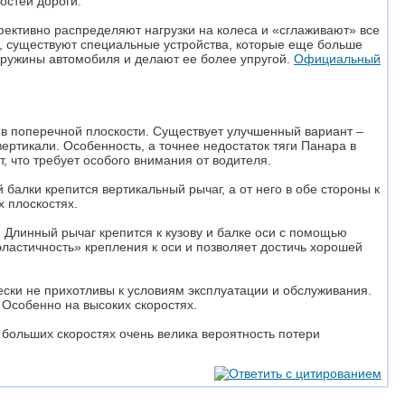
остей дороги.
ктивно распределяют нагрузки на колеса и «сглаживают» все
и, существуют специальные устройства, которые еще больше
пружины автомобиля и делают ее более упругой.
Официальный
 в поперечной плоскости. Существует улучшенный вариант –
вертикали. Особенность, а точнее недостаток тяги Панара в
, что требует особого внимания от водителя.
алки крепится вертикальный рычаг, а от него в обе стороны к
х плоскостях.
. Длинный рычаг крепится к кузову и балке оси с помощью
«эластичность» крепления к оси и позволяет достичь хорошей
ески не прихотливы к условиям эксплуатации и обслуживания.
 Особенно на высоких скоростях.
 больших скоростях очень велика вероятность потери