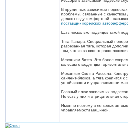
Рессоры в зависимой подвеске слу
В пружинных зависимых подвесках
проблемы, связанные с качеством 
делают езду комфортной - называю
поставщик корейских автобаффер
Есть несколько подвидов такой под
Тяга Панара. Специальный попереч
разрезанная тяга, которая дополни
том, что из-за своего расположени
Механизм Ватта. Это более соврем
колесам отходят два горизонтальн
Механизм Скотта-Рассела. Конструк
сайлент-блоков, а тяга крепится к
устойчивости и управляемости ма
Главный плюс зависимых подвесок 
Но есть у них и отрицательная сто
Именно поэтому в легковых автомо
управляемости машиной.