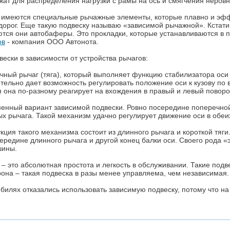
жат для распределения нагрузки с рамы на ось и смягчения неровн
 имеются специальные рычажные элементы, которые плавно и эффе
дорог. Еще такую подвеску называю «зависимой рычажной». Кстат
тся они автобаферы. Это прокладки, которые устанавливаются в 
ов
- компания ООО Автонота.
вески в зависимости от устройства рычагов:
ный рычаг (тяга), который выполняет функцию стабилизатора оси
тельно дает возможность регулировать положение оси к кузову по 
я она по-разному реагирует на вхождения в правый и левый поворот
енный вариант зависимой подвески. Ровно посередине поперечной б
ых рычага. Такой механизм удачно регулирует движение оси в обеи
ция такого механизма состоит из длинного рычага и короткой тяги
 середине длинного рычага и другой конец балки оси. Своего рода 
шины.
– это абсолютная простота и легкость в обслуживании. Такие подв
рона – такая подвеска в разы менее управляема, чем независимая.
билях отказались использовать зависимую подвеску, потому что на