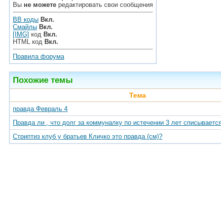
Вы
не можете
редактировать свои сообщения
BB коды
Вкл.
Смайлы
Вкл.
[IMG]
код
Вкл.
HTML код
Вкл.
Правила форума
Похожие темы
Тема
правда Февраль 4
Правда ли , что долг за коммуналку по истечении 3 лет списываетс
Стриптиз клуб у братьев Кличко это правда (см)?