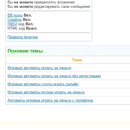
Вы
не можете
прикреплять вложения
Вы
не можете
редактировать свои сообщения
BB коды
Вкл.
Смайлы
Вкл.
[IMG]
код
Вкл.
HTML код
Выкл.
Правила форума
Похожие темы
Тема
Игровые автоматы играть на деньги
Игровые автоматы играть на деньги без регистрации
Игровые автоматы слоты играть онлайн
Игровые автоматы вулкан играть на деньги
Автоматы игровые играть на деньги с телефона