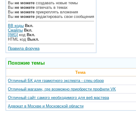
Вы
не можете
создавать новые темы
Вы
не можете
отвечать в темах
Вы
не можете
прикреплять вложения
Вы
не можете
редактировать свои сообщения
BB коды
Вкл.
Смайлы
Вкл.
[IMG]
код
Вкл.
HTML код
Выкл.
Правила форума
Похожие темы
Тема
Отличный БК для грамотного эксперта - спец обзор
Отличный магазин, где возможно приобрести профили VK
Отличный сайт самого необходимого для веб мастера
Адвокат в Москве и Московской области