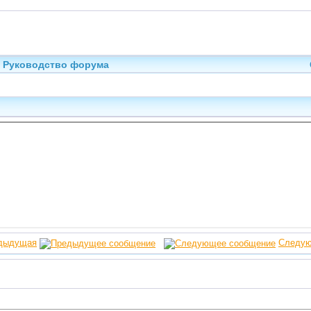
Руководство форума
дыдущая
Следу