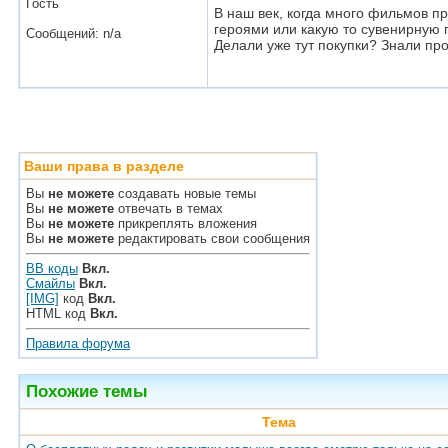
Гость
В наш век, когда много фильмов п
героями или какую то сувенирную п
Сообщений: n/a
Делали уже тут покупки? Знали про
Ваши права в разделе
Вы
не можете
создавать новые темы
Вы
не можете
отвечать в темах
Вы
не можете
прикреплять вложения
Вы
не можете
редактировать свои сообщения
BB коды
Вкл.
Смайлы
Вкл.
[IMG]
код
Вкл.
HTML код
Вкл.
Правила форума
Похожие темы
Тема