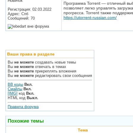
Новичок
Программа Torrent — отличный выб
позволяет легко управлять загруз
Регистрация: 02.03.2022
прогресса. Torrent также поддерж
Адрес: Спб
https://utorrent-russian.com/
Сообщений: 70
Ваши права в разделе
Вы
не можете
создавать новые темы
Вы
не можете
отвечать в темах
Вы
не можете
прикреплять вложения
Вы
не можете
редактировать свои сообщения
BB коды
Вкл.
Смайлы
Вкл.
[IMG]
код
Вкл.
HTML код
Выкл.
Правила форума
Похожие темы
Тема