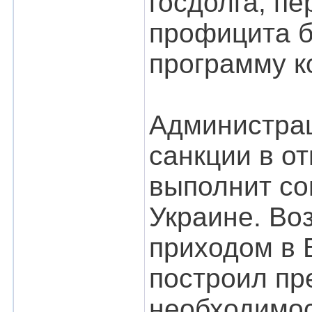
госдолга, п
профицита б
программу к
Администра
санкции в о
выполнит со
Украине. Во
приходом в 
построил пр
необходимос