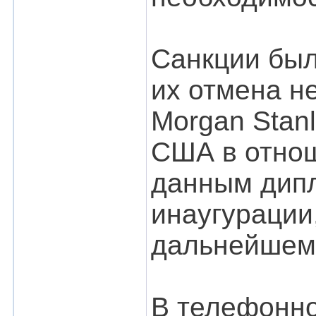
Cанкции был
их отмена н
Morgan Stan
США в отнош
данным дипл
инаугурации,
дальнейшем
В телефонно