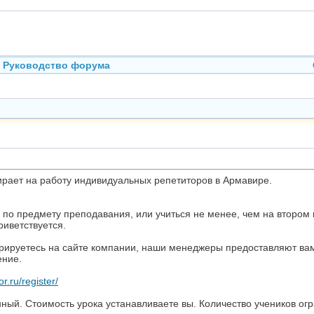
Руководство форума
ирает на работу индивидуальных репетиторов в Армавире.
по предмету преподавания, или учиться не менее, чем на втором 
иветствуется.
трируетесь на сайте компании, наши менеджеры предоставляют вам
ение.
or.ru/register/
ный. Стоимость урока устанавливаете вы. Количество учеников ог