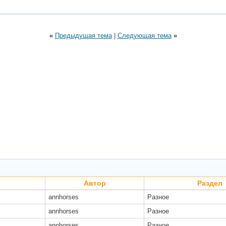
«
Предыдущая тема
|
Следующая тема
»
Автор
Раздел
annhorses
Разное
annhorses
Разное
annhorses
Разное