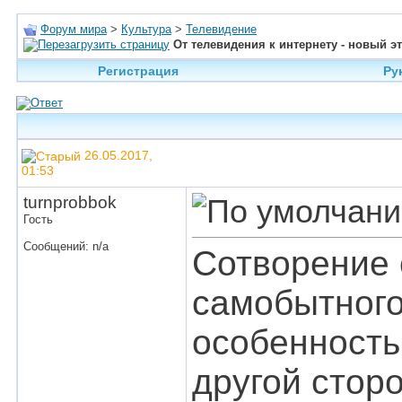
Форум мира
>
Культура
>
Телевидение
От телевидения к интернету - новый э
Регистрация
Ру
26.05.2017,
01:53
turnprobbok
Гость
Сообщений: n/a
Сотворение 
самобытного
особенность
другой стор