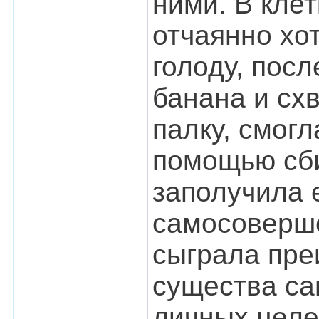
ними. В кле
отчаянно хо
голоду, пос
банана и схв
палку, смогл
помощью сби
заполучила 
самосоверше
сыграла пре
существа са
личных целе