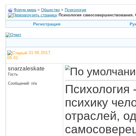
Форум мира
>
Общество
>
Психология
Психология самосовершенствования. 
Регистрация
Ру
31.05.2017,
05:01
snarzaleskate
Гость
Сообщений: n/a
Психология -
психику чел
отраслей, од
самосовере