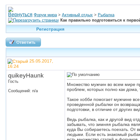
Форум мира
>
Активный отдых
>
Рыбалка
Как правильно подготовиться к перво
Регистрация
25.05.2017,
16:24
quikeyHaunk
Гость
Множество мужчин во всем мире пр
проблем, которых полно как дома, 
Сообщений: n/a
Такое хобби помогает мужчине все
проведенной рыбалки он возвращае
подготовки, в отличие от других в
Ведь рыбалка, как и другой вид от
забывать, что зимняя рыбалка явл
куда Вы собираетесь поехать. От 
людьми. Если есть знакомый рыбак,
есть множество статей и форумов,