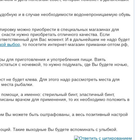
 удобную и в случае необходимости водонепроницаемую обувь
ипировку можно приобрести в специальных магазинах для
снасти нужно приобретать отличного качества. Если
 ответственный для Вас момент. И в дальнейшем не надо будет
шой выбор
, то посетите интернет-магазин приманки-оптом.рф,
оры для приготовления и употребления пищи. Взять
остаться с ночевкой, то нужно подумать, где Вы будете ночью,
т не будет клева. Для этого надо рассмотреть места для
о места рыбалки.
 помощи, а именно: стерильный бинт, эластичный бинт,
рописаны врачом для применения, то их необходимо положить в
ом Вы можете быть оштрафованы, а весь позитивный настрой
оций. Такие выходные Вы будете вспоминать с улыбкой.