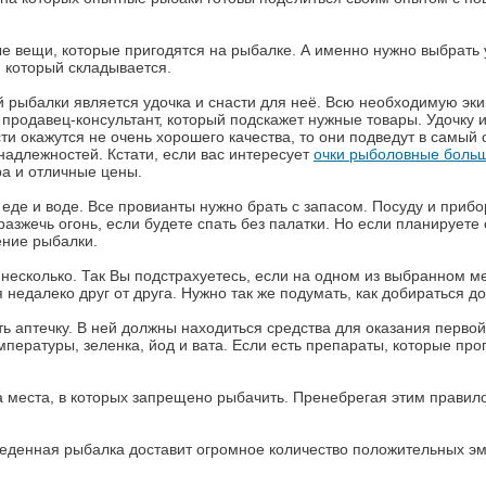
е вещи, которые пригодятся на рыбалке. А именно нужно выбрать
, который складывается.
 рыбалки является удочка и снасти для неё. Всю необходимую эк
родавец-консультант, который подскажет нужные товары. Удочку и 
ти окажутся не очень хорошего качества, то они подведут в самый
надлежностей. Кстати, если вас интересует
очки рыболовные боль
ра и отличные цены.
 еде и воде. Все провианты нужно брать с запасом. Посуду и приб
азжечь огонь, если будете спать без палатки. Но если планируете 
ение рыбалки.
несколько. Так Вы подстрахуетесь, если на одном из выбранном мес
 недалеко друг от друга. Нужно так же подумать, как добираться д
ь аптечку. В ней должны находиться средства для оказания первой
емпературы, зеленка, йод и вата. Если есть препараты, которые п
а места, в которых запрещено рыбачить. Пренебрегая этим правил
еденная рыбалка доставит огромное количество положительных эм