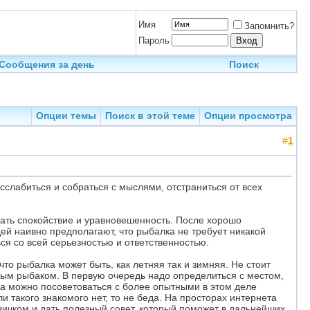
Имя
Запомнить?
Пароль
Сообщения за день
Поиск
Опции темы
Поиск в этой теме
Опции просмотра
#
1
слабиться и собраться с мыслями, отстраниться от всех
ать спокойствие и уравновешенность. После хорошо
й наивно предполагают, что рыбалка не требует никакой
ься со всей серьезностью и ответственностью.
что рыбалка может быть, как летняя так и зимняя. Не стоит
ным рыбаком. В первую очередь надо определиться с местом,
за можно посоветоваться с более опытными в этом деле
и такого знакомого нет, то не беда. На просторах интернета
вичком и дать полезный совет, который поможет в дальнейших