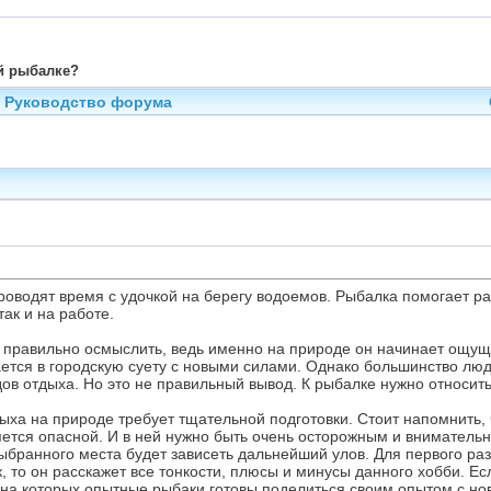
й рыбалке?
Руководство форума
оводят время с удочкой на берегу водоемов. Рыбалка помогает рас
так и на работе.
 правильно осмыслить, ведь именно на природе он начинает ощущ
тся в городскую суету с новыми силами. Однако большинство люде
идов отдыха. Но это не правильный вывод. К рыбалке нужно относит
дыха на природе требует тщательной подготовки. Стоит напомнить, 
яется опасной. И в ней нужно быть очень осторожным и вниматель
выбранного места будет зависеть дальнейший улов. Для первого ра
 то он расскажет все тонкости, плюсы и минусы данного хобби. Есл
 на которых опытные рыбаки готовы поделиться своим опытом с но