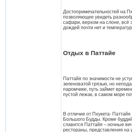
Достопримечательностей на Пху
позволяющее увидеть разнообр
сафари, верхом на слоне, всё 
дождей почти нет и температур
Отдых в Паттайе
Паттайя по значимости не усту
зеленоватой грязью, но непода
паромчике, путь займет времен
пустой лежак, в самом море п
В отличие от Пхукета- Паттай
Большого Будды. Кроме буддий
славится Паттайя – ночные веч
рестораны, представления на у