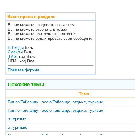
Ваши права в разделе
Вы
не можете
создавать новые темы
Вы
не можете
отвечать в темах
Вы
не можете
прикреплять вложения
Вы
не можете
редактировать свои сообщения
BB коды
Вкл.
Смайлы
Вкл.
[IMG]
код
Вкл.
HTML код
Вкл.
Правила форума
Похожие темы
Тема
Гид по Тайланду - все о Тайланде, отдыхе, туризме
Гид по Тайланду - все о Тайланде, отдыхе, туризме
о туризме.
о туризме.