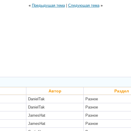
«
Предыдущая тема
|
Следующая тема
»
Автор
Раздел
DanielTak
Разное
DanielTak
Разное
JamesHat
Разное
JamesHat
Разное