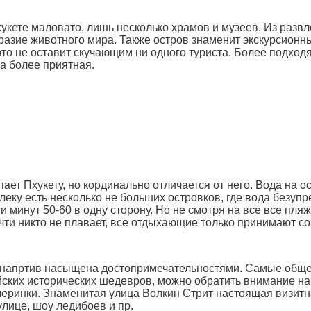
кете маловато, лишь несколько храмов и музеев. Из развл
азие животного мира. Также остров знаменит экскурсионны
это не оставит скучающим ни одного туриста. Более подходя
а более приятная.
пает Пхукету, но кординально отличается от него. Вода на 
леку есть несколько не больших островков, где вода безуп
и минут 50-60 в одну сторону. Но не смотря на все все пля
очти никто не плавает, все отдыхающие только принимают с
я напртив насыщена достопримечательностями. Самые общ
ских исторических шедевров, можно обратить внимание на 
еринки. Знаменитая улица Волкин Стрит настоящая визитна
лице, шоу ледибоев и пр.