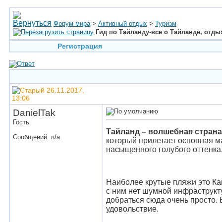
Форум мира
>
Активный отдых
>
Туризм
Гид по Тайланду-все о Тайланде, отды
Регистрация
26.11.2017,
13:06
DanielTak
Гость
Тайланд – волшебная страна
Сообщений: n/a
который прилетает основная ма
насыщенного голубого оттенка
Наиболее крутые пляжи это Ка
с ним нет шумной инфраструкту
добраться сюда очень просто. 
удовольствие.