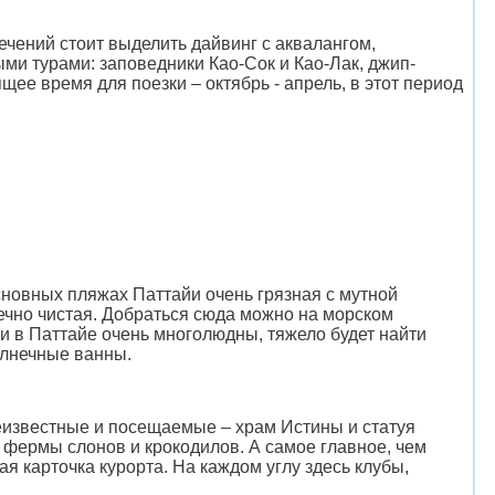
ечений стоит выделить дайвинг с аквалангом,
ми турами: заповедники Као-Сок и Као-Лак, джип-
щее время для поезки – октябрь - апрель, в этот период
основных пляжах Паттайи очень грязная с мутной
речно чистая. Добраться сюда можно на морском
жи в Паттайе очень многолюдны, тяжело будет найти
олнечные ванны.
еизвестные и посещаемые – храм Истины и статуя
фермы слонов и крокодилов. А самое главное, чем
я карточка курорта. На каждом углу здесь клубы,