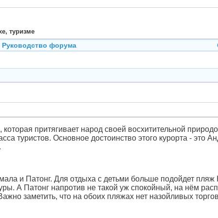
хе, туризме
Руководство форума
, которая притягивает народ своей восхитительной природо
сса туристов. Основное достоинство этого курорта - это Ан
.
мала и Патонг. Для отдыха с детьми больше подойдет пляж
ры. А Патонг напротив не такой уж спокойный, на нём рас
Важно заметить, что на обоих пляжах нет назойливых торго